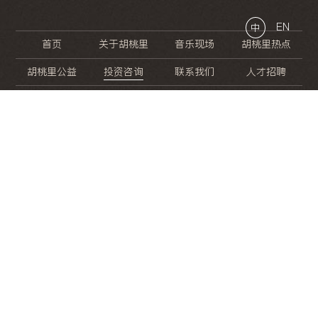
EN
中
首页
关于胡桃里
音乐现场
胡桃里热点
胡桃里公益
投资咨询
联系我们
人才招聘
晚
餐
就
开
始
的
夜
生
活
/
/
/
/
/
/
/
/