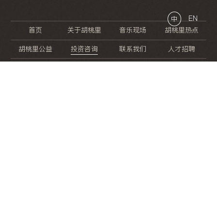
EN
中
首页
关于胡桃里
音乐现场
胡桃里热点
胡桃里公益
投资咨询
联系我们
人才招聘
晚
餐
就
开
始
的
夜
生
活
/
/
/
/
/
/
/
/