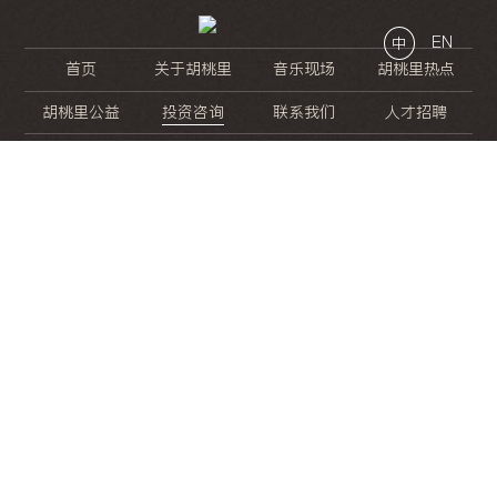
EN
中
首页
关于胡桃里
音乐现场
胡桃里热点
胡桃里公益
投资咨询
联系我们
人才招聘
晚
餐
就
开
始
的
夜
生
活
/
/
/
/
/
/
/
/