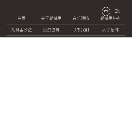
EN
中
首页
关于胡桃里
音乐现场
胡桃里热点
胡桃里公益
投资咨询
联系我们
人才招聘
晚
餐
就
开
始
的
夜
生
活
/
/
/
/
/
/
/
/