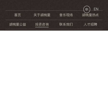
EN
中
首页
关于胡桃里
音乐现场
胡桃里热点
胡桃里公益
投资咨询
联系我们
人才招聘
晚
餐
就
开
始
的
夜
生
活
/
/
/
/
/
/
/
/