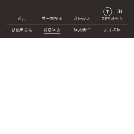
EN
中
首页
关于胡桃里
音乐现场
胡桃里热点
胡桃里公益
投资咨询
联系我们
人才招聘
晚
餐
就
开
始
的
夜
生
活
/
/
/
/
/
/
/
/