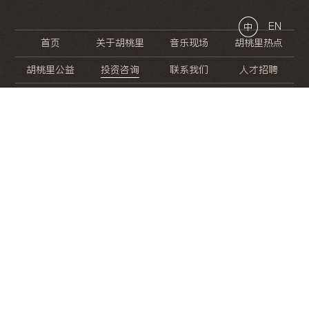
EN
中
首页
关于胡桃里
音乐现场
胡桃里热点
胡桃里公益
投资咨询
联系我们
人才招聘
晚
餐
就
开
始
的
夜
生
活
/
/
/
/
/
/
/
/