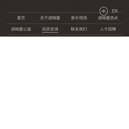
EN
中
首页
关于胡桃里
音乐现场
胡桃里热点
胡桃里公益
投资咨询
联系我们
人才招聘
晚
餐
就
开
始
的
夜
生
活
/
/
/
/
/
/
/
/