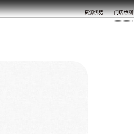
餐
就
开
始
的
夜
/
/
/
/
/
/
资源优势
门店版图