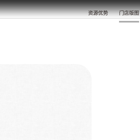
餐
就
开
始
的
夜
/
/
/
/
/
/
资源优势
门店版图