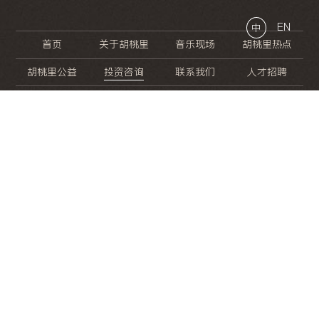
EN
中
首页
关于胡桃里
音乐现场
胡桃里热点
胡桃里公益
投资咨询
联系我们
人才招聘
晚
餐
就
开
始
的
夜
生
活
/
/
/
/
/
/
/
/