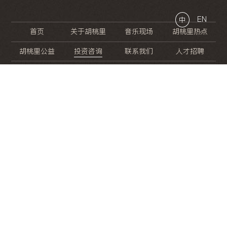
EN
中
首页
关于胡桃里
音乐现场
胡桃里热点
胡桃里公益
投资咨询
联系我们
人才招聘
晚
餐
就
开
始
的
夜
生
活
/
/
/
/
/
/
/
/