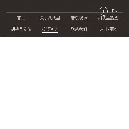
EN
中
首页
关于胡桃里
音乐现场
胡桃里热点
胡桃里公益
投资咨询
联系我们
人才招聘
晚
餐
就
开
始
的
夜
生
活
/
/
/
/
/
/
/
/