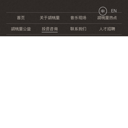
EN
中
首页
关于胡桃里
音乐现场
胡桃里热点
胡桃里公益
投资咨询
联系我们
人才招聘
晚
餐
就
开
始
的
夜
生
活
/
/
/
/
/
/
/
/