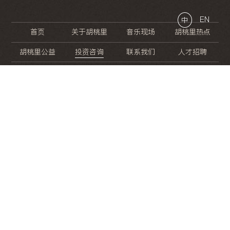
EN
中
首页
关于胡桃里
音乐现场
胡桃里热点
胡桃里公益
投资咨询
联系我们
人才招聘
晚
餐
就
开
始
的
夜
生
活
/
/
/
/
/
/
/
/