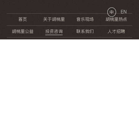
EN
中
首页
关于胡桃里
音乐现场
胡桃里热点
胡桃里公益
投资咨询
联系我们
人才招聘
晚
餐
就
开
始
的
夜
生
活
/
/
/
/
/
/
/
/