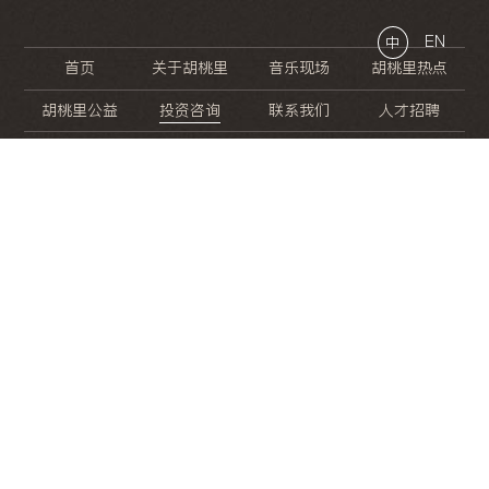
EN
中
首页
关于胡桃里
音乐现场
胡桃里热点
胡桃里公益
投资咨询
联系我们
人才招聘
晚
餐
就
开
始
的
夜
生
活
/
/
/
/
/
/
/
/