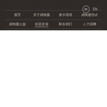
EN
中
首页
关于胡桃里
音乐现场
胡桃里热点
胡桃里公益
投资咨询
联系我们
人才招聘
晚
餐
就
开
始
的
夜
生
活
/
/
/
/
/
/
/
/