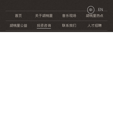
EN
中
首页
关于胡桃里
音乐现场
胡桃里热点
胡桃里公益
投资咨询
联系我们
人才招聘
晚
餐
就
开
始
的
夜
生
活
/
/
/
/
/
/
/
/