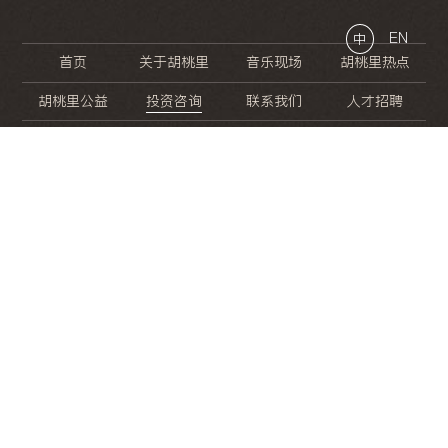
EN
中
首页
关于胡桃里
音乐现场
胡桃里热点
胡桃里公益
投资咨询
联系我们
人才招聘
晚
餐
就
开
始
的
夜
生
活
/
/
/
/
/
/
/
/