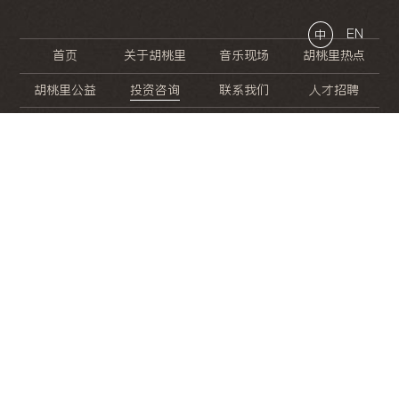
EN
中
首页
关于胡桃里
音乐现场
胡桃里热点
胡桃里公益
投资咨询
联系我们
人才招聘
晚
餐
就
开
始
的
夜
生
活
/
/
/
/
/
/
/
/