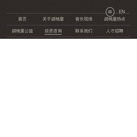
EN
中
首页
关于胡桃里
音乐现场
胡桃里热点
胡桃里公益
投资咨询
联系我们
人才招聘
晚
餐
就
开
始
的
夜
生
活
/
/
/
/
/
/
/
/