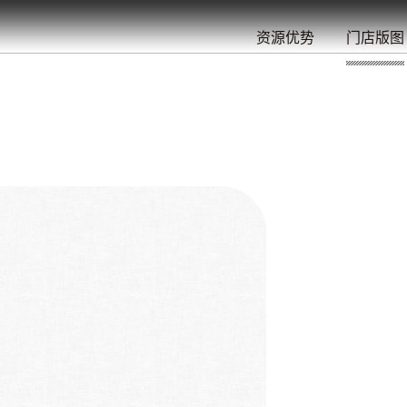
餐
就
开
始
的
夜
/
/
/
/
/
/
资源优势
门店版图