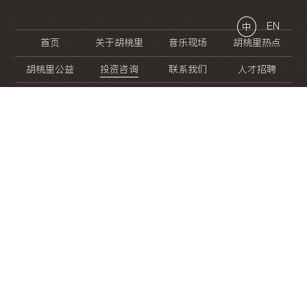
EN
中
首页
关于胡桃里
音乐现场
胡桃里热点
胡桃里公益
投资咨询
联系我们
人才招聘
晚
餐
就
开
始
的
夜
生
活
/
/
/
/
/
/
/
/