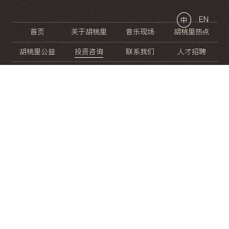
EN
中
首页
关于胡桃里
音乐现场
胡桃里热点
胡桃里公益
投资咨询
联系我们
人才招聘
晚
餐
就
开
始
的
夜
生
活
/
/
/
/
/
/
/
/