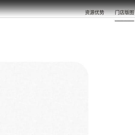
餐
就
开
始
的
夜
/
/
/
/
/
/
资源优势
门店版图