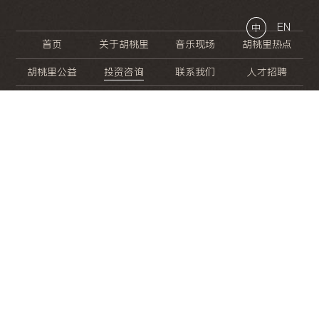
EN
中
首页
关于胡桃里
音乐现场
胡桃里热点
胡桃里公益
投资咨询
联系我们
人才招聘
晚
餐
就
开
始
的
夜
生
活
/
/
/
/
/
/
/
/