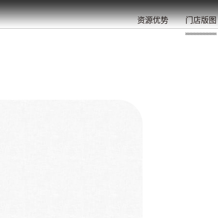
餐
就
开
始
的
夜
/
/
/
/
/
/
资源优势
门店版图