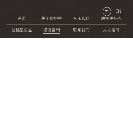
EN
中
首页
关于胡桃里
音乐现场
胡桃里热点
胡桃里公益
投资咨询
联系我们
人才招聘
晚
餐
就
开
始
的
夜
生
活
/
/
/
/
/
/
/
/