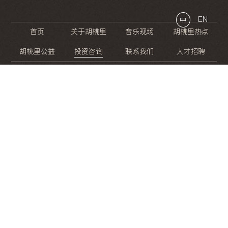
EN
中
首页
关于胡桃里
音乐现场
胡桃里热点
胡桃里公益
投资咨询
联系我们
人才招聘
晚
餐
就
开
始
的
夜
生
活
/
/
/
/
/
/
/
/