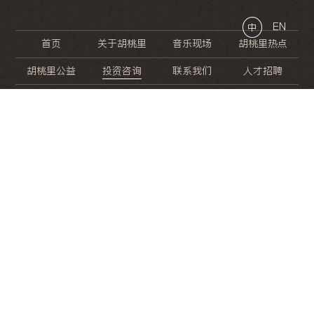
EN
中
首页
关于胡桃里
音乐现场
胡桃里热点
胡桃里公益
投资咨询
联系我们
人才招聘
晚
餐
就
开
始
的
夜
生
活
/
/
/
/
/
/
/
/