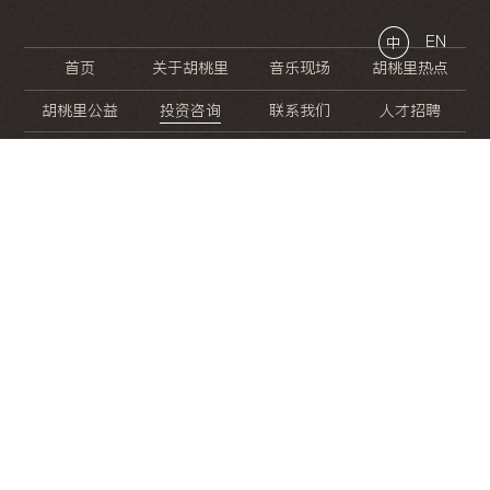
EN
中
首页
关于胡桃里
音乐现场
胡桃里热点
胡桃里公益
投资咨询
联系我们
人才招聘
晚
餐
就
开
始
的
夜
生
活
/
/
/
/
/
/
/
/