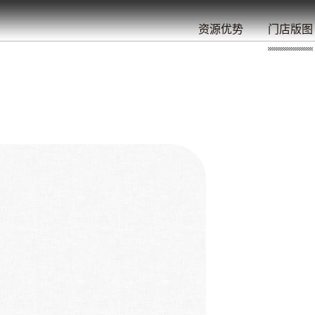
餐
就
开
始
的
夜
/
/
/
/
/
/
资源优势
门店版图