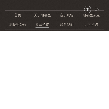
EN
中
首页
关于胡桃里
音乐现场
胡桃里热点
胡桃里公益
投资咨询
联系我们
人才招聘
晚
餐
就
开
始
的
夜
生
活
/
/
/
/
/
/
/
/