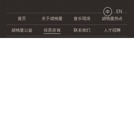
EN
中
首页
关于胡桃里
音乐现场
胡桃里热点
胡桃里公益
投资咨询
联系我们
人才招聘
晚
餐
就
开
始
的
夜
生
活
/
/
/
/
/
/
/
/