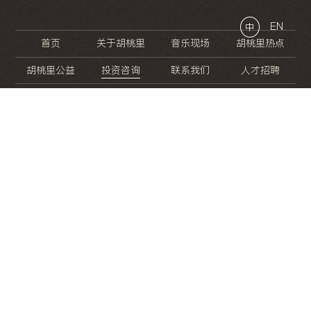
EN
中
首页
关于胡桃里
音乐现场
胡桃里热点
胡桃里公益
投资咨询
联系我们
人才招聘
晚
餐
就
开
始
的
夜
生
活
/
/
/
/
/
/
/
/