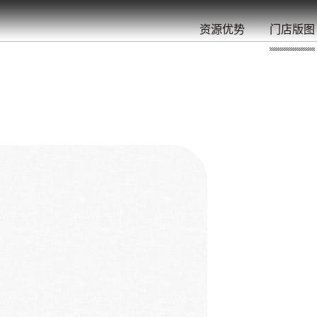
餐
就
开
始
的
夜
/
/
/
/
/
/
资源优势
门店版图