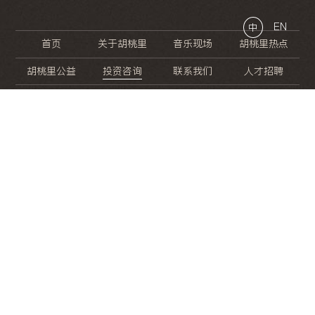
EN
中
首页
关于胡桃里
音乐现场
胡桃里热点
胡桃里公益
投资咨询
联系我们
人才招聘
晚
餐
就
开
始
的
夜
生
活
/
/
/
/
/
/
/
/