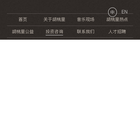
EN
中
首页
关于胡桃里
音乐现场
胡桃里热点
胡桃里公益
投资咨询
联系我们
人才招聘
晚
餐
就
开
始
的
夜
生
活
/
/
/
/
/
/
/
/