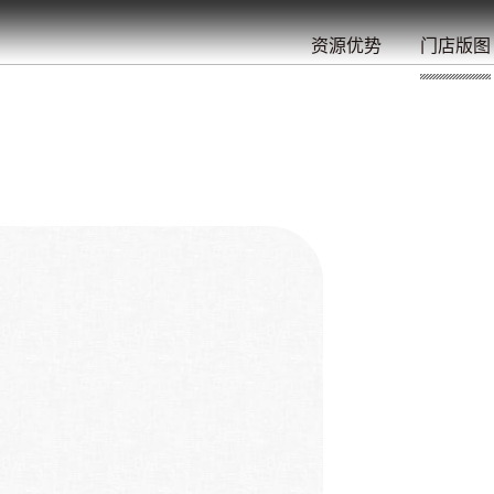
餐
就
开
始
的
夜
/
/
/
/
/
/
资源优势
门店版图