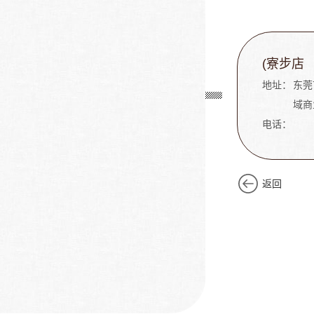
(寮步店
地址：
东莞
域商
电话：
返回