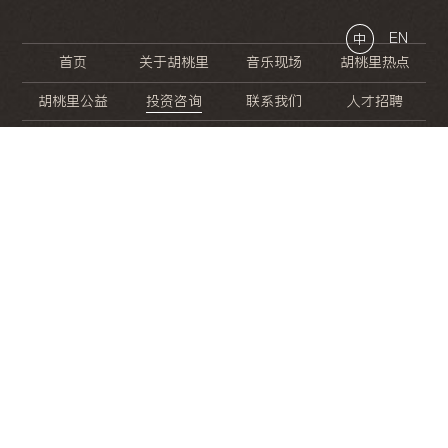
EN
中
首页
关于胡桃里
音乐现场
胡桃里热点
胡桃里公益
投资咨询
联系我们
人才招聘
晚
餐
就
开
始
的
夜
生
活
/
/
/
/
/
/
/
/