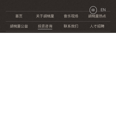
EN
中
首页
关于胡桃里
音乐现场
胡桃里热点
胡桃里公益
投资咨询
联系我们
人才招聘
晚
餐
就
开
始
的
夜
生
活
/
/
/
/
/
/
/
/