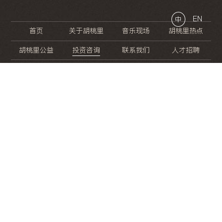
EN
中
首页
关于胡桃里
音乐现场
胡桃里热点
胡桃里公益
投资咨询
联系我们
人才招聘
晚
餐
就
开
始
的
夜
生
活
/
/
/
/
/
/
/
/