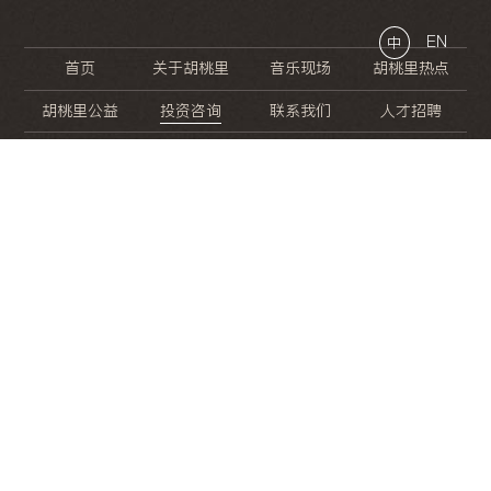
EN
中
首页
关于胡桃里
音乐现场
胡桃里热点
胡桃里公益
投资咨询
联系我们
人才招聘
晚
餐
就
开
始
的
夜
生
活
/
/
/
/
/
/
/
/