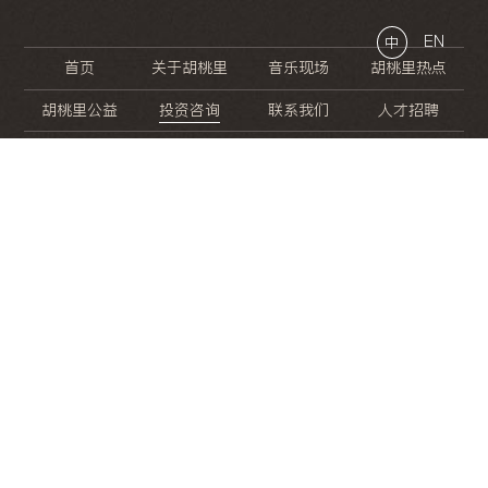
EN
中
首页
关于胡桃里
音乐现场
胡桃里热点
胡桃里公益
投资咨询
联系我们
人才招聘
晚
餐
就
开
始
的
夜
生
活
/
/
/
/
/
/
/
/