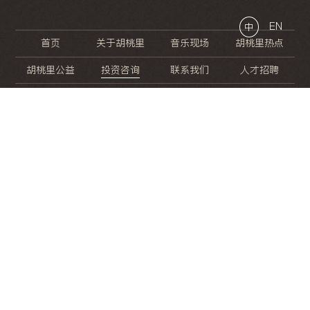
EN
中
首页
关于胡桃里
音乐现场
胡桃里热点
胡桃里公益
投资咨询
联系我们
人才招聘
晚
餐
就
开
始
的
夜
生
活
/
/
/
/
/
/
/
/