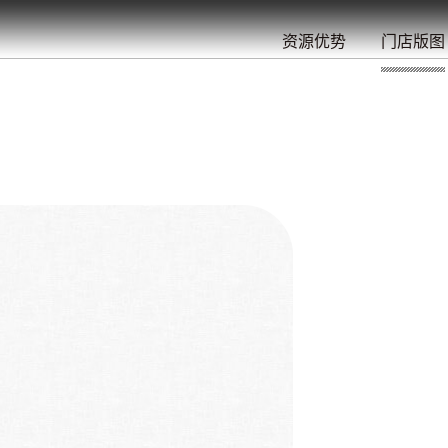
餐
就
开
始
的
夜
/
/
/
/
/
/
资源优势
门店版图