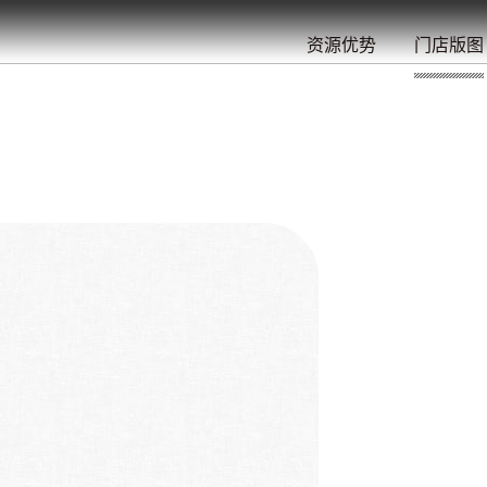
餐
就
开
始
的
夜
/
/
/
/
/
/
资源优势
门店版图