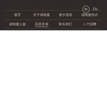
EN
中
首页
关于胡桃里
音乐现场
胡桃里热点
胡桃里公益
投资咨询
联系我们
人才招聘
晚
餐
就
开
始
的
夜
生
活
/
/
/
/
/
/
/
/