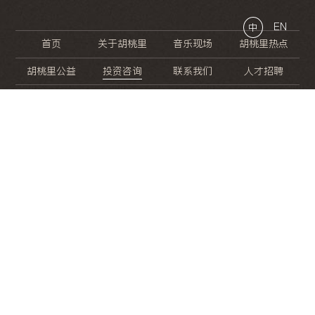
EN
中
首页
关于胡桃里
音乐现场
胡桃里热点
胡桃里公益
投资咨询
联系我们
人才招聘
晚
餐
就
开
始
的
夜
生
活
/
/
/
/
/
/
/
/